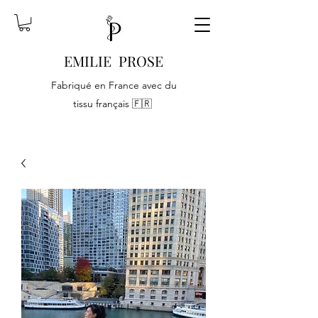
EMILIE PROSE
Fabriqué en France avec du
tissu français 🇫🇷